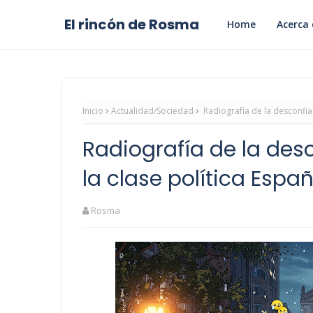
El rincón de Rosma
Home
Acerca 
Inicio
Actualidad/Sociedad
Radiografía de la desconfia
Radiografía de la de
la clase política Espa
Rosma