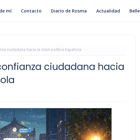
de mí
Contacto
Diario de Rosma
Actualidad
Bell
nza ciudadana hacia la clase política Española
sconfianza ciudadana hacia
ñola