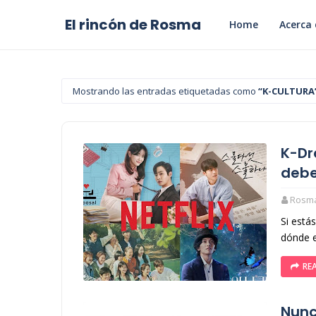
El rincón de Rosma
Home
Acerca 
Mostrando las entradas etiquetadas como
K-CULTURA
K-Dr
debe
Rosm
Si está
dónde e
RE
Nunc