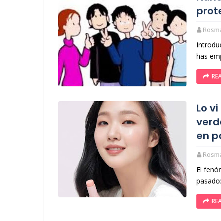
prot
Rosm
Introduc
has emp
RE
Lo v
verd
en p
Rosm
El fenó
pasado:
RE