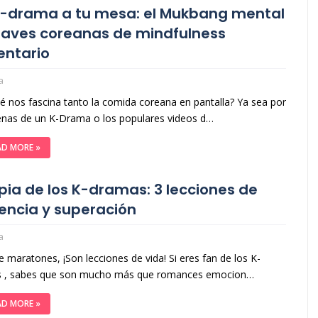
K-drama a tu mesa: el Mukbang mental
claves coreanas de mindfulness
entario
a
é nos fascina tanto la comida coreana en pantalla? Ya sea por
enas de un K-Drama o los populares videos d…
AD MORE »
pia de los K-dramas: 3 lecciones de
liencia y superación
a
 maratones, ¡Son lecciones de vida! Si eres fan de los K-
 , sabes que son mucho más que romances emocion…
AD MORE »