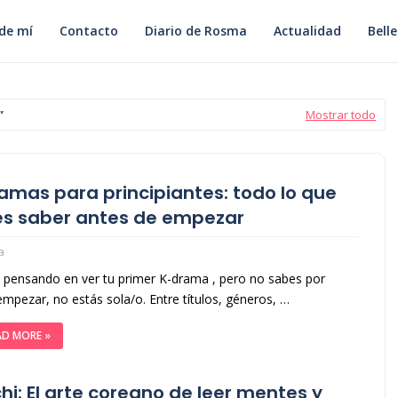
de mí
Contacto
Diario de Rosma
Actualidad
Bell
Mostrar todo
amas para principiantes: todo lo que
s saber antes de empezar
a
s pensando en ver tu primer K-drama , pero no sabes por
mpezar, no estás sola/o. Entre títulos, géneros, …
AD MORE »
hi: El arte coreano de leer mentes y