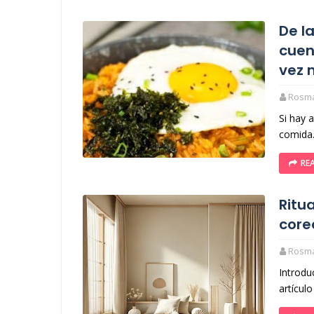
De l
cuen
vez 
Rosm
Si hay 
comida.
RE
Ritu
core
Rosm
Introdu
artícul