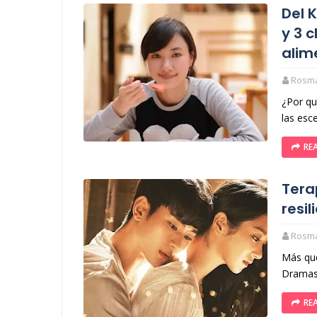
Del 
y 3 
alim
Rosm
¿Por qu
las esc
RE
Tera
resi
Rosm
Más que
Dramas
RE