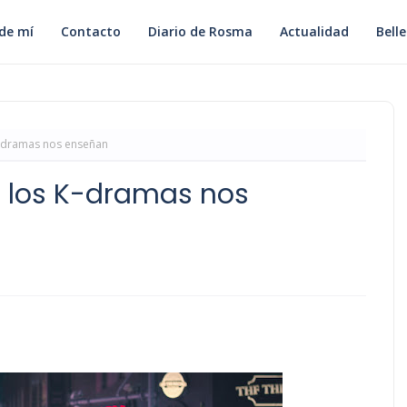
de mí
Contacto
Diario de Rosma
Actualidad
Bell
K-dramas nos enseñan
e los K-dramas nos