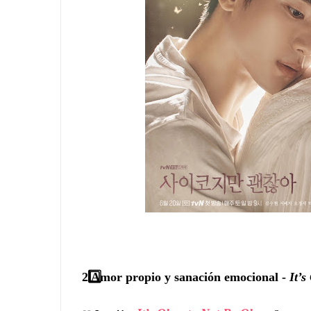
2️
Amor propio y sanación emocional -
It’