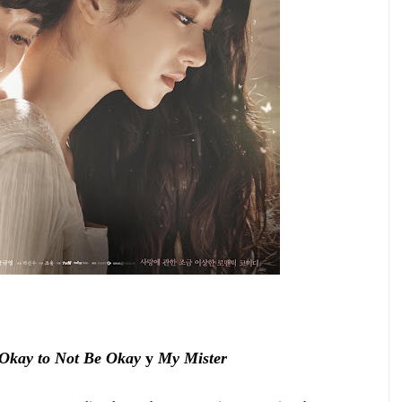
s Okay to Not Be Okay
y
My Mister