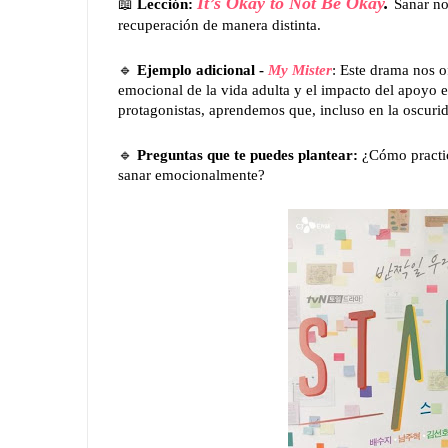
📖
It’s Okay to Not Be Okay
.
Lección:
Sanar no
recuperación de manera distinta.
🔹
Ejemplo adicional -
My Mister
: Este drama nos o
emocional de la vida adulta y el impacto del apoyo en
protagonistas, aprendemos que, incluso en la oscuri
🔹
Preguntas que te puedes plantear:
¿Cómo practic
sanar emocionalmente?