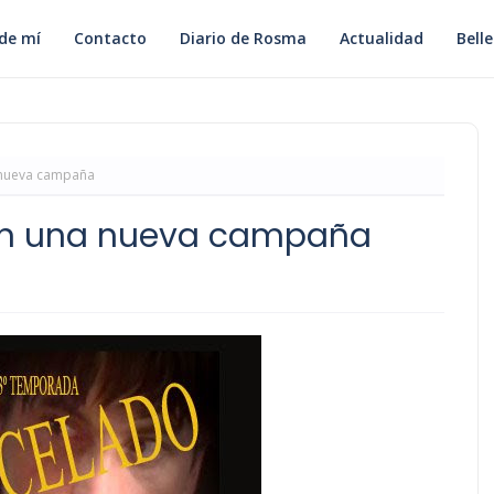
de mí
Contacto
Diario de Rosma
Actualidad
Bell
 nueva campaña
en una nueva campaña