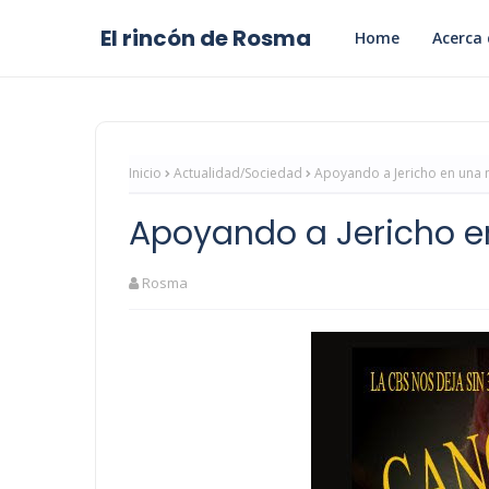
El rincón de Rosma
Home
Acerca 
Inicio
Actualidad/Sociedad
Apoyando a Jericho en una
Apoyando a Jericho 
Rosma